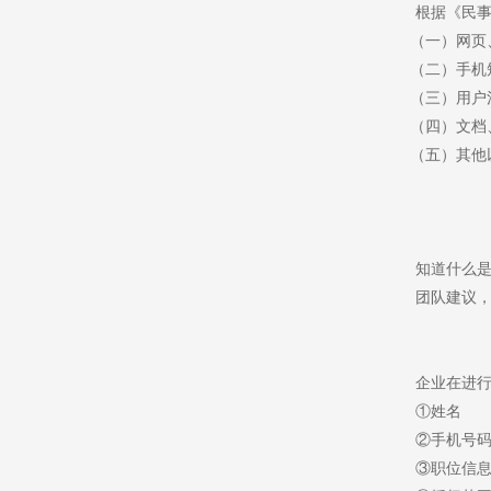
根据《民
（一）网页
（二）手机
（三）用户
（四）文档
（五）其他
知道什么
团队建议
企业在进
①姓名
②手机号
③职位信