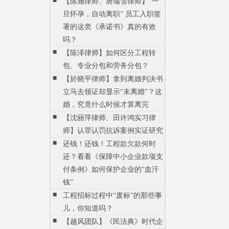
■
【陈涵律师、唐瑞雪律师】“一
旦怀孕，自动离职” 员工入职签
署的这类《承诺书》真的有效
吗？
■
【陈泽律师】如何区分工程转
包、专业分包和劳务分包？
■
【於晓平律师】拿到离婚判决书
立马去领证却显示“未离婚”？这
婚，究竟什么时候才算离完
■
【沈丽萍律师、田许鸿实习律
师】认罪认罚抗诉案例实证研究
■
还钱！还钱！工程款欠款何时
还？看看《保障中小企业款项支
付条例》如何保护企业的“血汗
钱”
■
工程招标过程中“废标”的那些事
儿，你知道吗？
■
【越风团队】《民法典》时代企