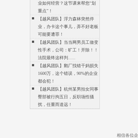
业如何经营？这节课来帮您“划
重点”！
■
【越风团队】浮力森林突然停
业，办卡这个事儿，弄不好老板
可能要遭罪！
■
【越风团队】当当网男员工做变
性手术，公司：旷工！开除！！
法院最终这样判......
■
【越风团队】鹅厂找错干妈损失
1600万，这个错误，90%的企业
都会犯！
■
【越风团队】杭州某男拍女同事
臀部被行拘五日，反职场性骚
扰，任重而道远！
相信各位