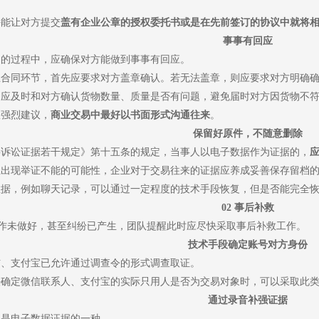
围
好能让对方提交
盖有企业公章的授权委托书或是在先前签订的协议中就将
事事有回应
易的过程中，应确保对方能做到事事有回应。
立合同环节，首先应要求对方盖章确认。若无法盖章，则应要求对方明确
，应及时和对方确认货物数量、质量是否有问题，避免届时对方因货物不
队强烈建议，
商业交易中最好以书面形式沟通往来
。
保留好原件，不随意删除
事诉讼证据若干规定》第十五条的规定，当事人以电子数据作为证据的，
止出现举证不能的可能性，企业对于交易往来的证据应养成妥善保存留档
数据，例如聊天记录，可以通过一定程度的技术手段恢复，但是否能完全
02
事后补救
作未做好，甚至纠纷已产生，团队提醒此时应尽快采取事后补救工作。
技术手段确定账号对方身份
信、支付宝已允许通过调查令的形式调查取证。
法确定微信联系人、支付宝的实际只用人是否为交易对象时，可以采取此
通过录音补强证据
也是电子数据证据的一种。