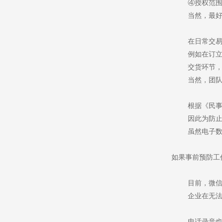
④授权范
当然，最
在日常交
例如在订
交货环节
当然，团
根据《民
因此为防
虽然电子
如果事前预防工
目前，微
企业在无
电话录音