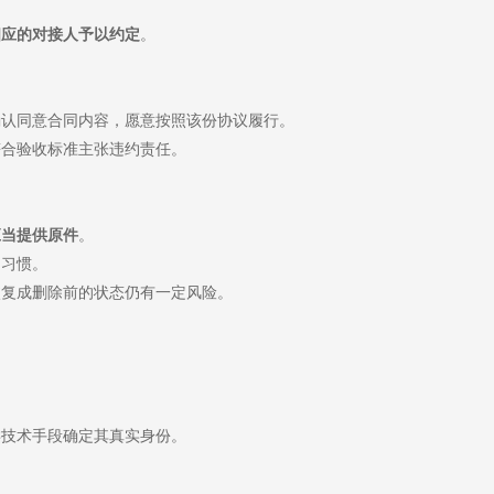
相应的对接人予以约定
。
确认同意合同内容，愿意按照该份协议履行。
符合验收标准主张违约责任。
应当提供原件
。
的习惯。
恢复成删除前的状态仍有一定风险。
类技术手段确定其真实身份。