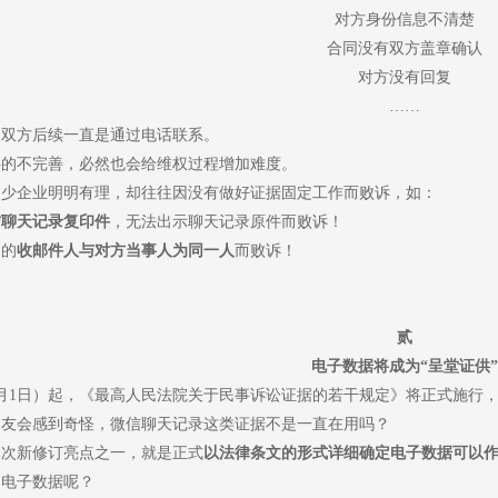
对方身份信息不清楚
合同没有双方盖章确认
对方没有回复
……
，双方后续一直是通过电话联系。
料的不完善，必然也会给维权过程增加难度。
不少企业明明有理，却往往因没有做好证据固定工作而败诉，如：
信聊天记录复印件
，无法出示聊天记录原件而败诉！
明的
收邮件人与对方当事人为同一人
而败诉！
贰
电子数据将成为“呈堂证供
月
1
日）起，《最高人民法院关于民事诉讼证据的若干规定》将正式施行
朋友会感到奇怪，微信聊天记录这类证据不是一直在用吗？
本次新修订亮点之一，就是正式
以法律条文的形式详细确定电子数据可以
是电子数据呢？