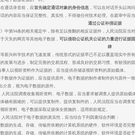
，在通话录音前，应
首先确定通话对象的身份信息
，可以在对话开头以询
对话的内容应当保证完整性、真实性，不得做任何技术处理。在庭审中应
通过公证补强证据
定》中第
94
条的相关规定中，除有足以推翻的相反证据外，人民法院应当
易于灭失的网页等其他电子数据，
可以借助公证机关公证的力量进行证据
肆
网等新兴科学技术的飞速发展，传统形式的证据早已不足以覆盖现实中所
技的发展与进步，制定完善的交易流程、形成良好的交易习惯、有较强的
当事人以视听资料作为证据的，应当提供存储该视听资料的原始载体。
电子数据作为证据的，应当提供原件。电子数据的制作者制作的与原件一
出介质，视为电子数据的原件。
条
人民法院调查收集视听资料、电子数据，应当要求被调查人提供原始载
载体确有困难的，可以提供复制件。提供复制件的，人民法院应当在调查
对视听资料、电子数据采取证据保全措施的，适用前款规定。
条
人民法院对于电子数据的真实性，应当结合下列因素综合判断：
子数据的生成、存储、传输所依赖的计算机系统的硬件、软件环境是否完
子数据的生成、存储、传输所依赖的计算机系统的硬件、软件环境是否处