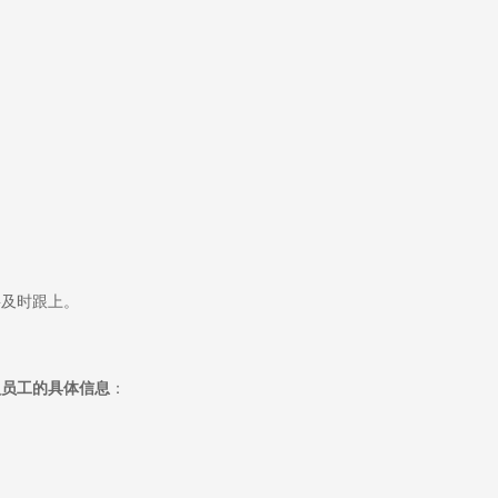
要及时跟上。
认员工的具体信息
：