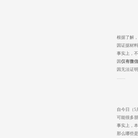
根据了解
因证据材
事实上，
因
仅有微
因无法证
……
自今日（
5
可能很多
事实上，
那么哪些