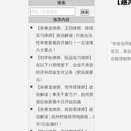
【越
搜索
推荐内容
■
【孙勇龙律师、王玥律师、陈琅
实习律师】政信解读 | 行政合法
性审查新规四月施行！一文读懂
“年前合同
六大要点！
近日，某
■
【刘学松律师、阮远实习律师】
在梳理材
在以下11类情形下，企业不承担
经济补偿金支付义务（附实操要
点）
■
【孙勇龙律师、劳丹瑶律师】政
信解读｜事关千家万户，杭州房
屋征收新规今日开始实施
■
【孙勇龙律师、程碧君律师】政
信解读 | 杭州村级留用地新政，2
月5日起施行！