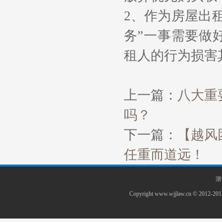
2
、作为房屋出
务
”
一事需要做
租人的行为损害
上一篇：
八大重
吗？
下一篇：
【越风
任重而道远！
浙
Copyright www.wjjlaw.cn 