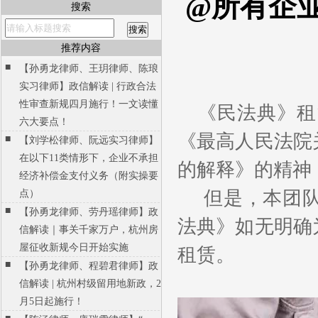
@所有企
搜索
推荐内容
■
【孙勇龙律师、王玥律师、陈琅
实习律师】政信解读 | 行政合法
性审查新规四月施行！一文读懂
《民法典》租
六大要点！
《最高人民法院
■
【刘学松律师、阮远实习律师】
在以下11类情形下，企业不承担
的解释》的精神
经济补偿金支付义务（附实操要
但是，本团
点）
■
【孙勇龙律师、劳丹瑶律师】政
法典》如无明确
信解读｜事关千家万户，杭州房
屋征收新规今日开始实施
租赁。
■
【孙勇龙律师、程碧君律师】政
信解读 | 杭州村级留用地新政，2
月5日起施行！