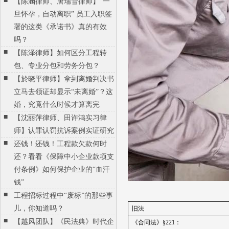
■
【陈涵律师、唐瑞雪律师】“一
旦怀孕，自动离职” 员工入职签
署的这类《承诺书》真的有效
吗？
■
【陈泽律师】如何区分工程转
包、专业分包和劳务分包？
■
【於晓平律师】拿到离婚判决书
立马去领证却显示“未离婚”？这
婚，究竟什么时候才算离完
■
【沈丽萍律师、田许鸿实习律
师】认罪认罚抗诉案例实证研究
■
还钱！还钱！工程款欠款何时
还？看看《保障中小企业款项支
付条例》如何保护企业的“血汗
钱”
■
工程招标过程中“废标”的那些事
儿，你知道吗？
旧法
■
【越风团队】《民法典》时代企
《合同法》§
221
：