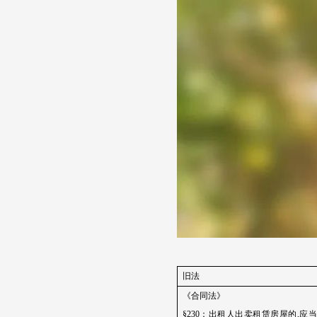
旧法
《合同法》
§230
：出租人出卖租赁房屋的
,
应当