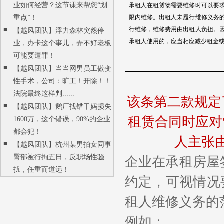
业如何经营？这节课来帮您“划
承租人在租赁物需要维修时可以要
重点”！
限内维修。出租人未履行维修义务
■
行维修，维修费用由出租人负担。
【越风团队】浮力森林突然停
承租人使用的，应当相应减少租金
业，办卡这个事儿，弄不好老板
可能要遭罪！
■
【越风团队】当当网男员工做变
性手术，公司：旷工！开除！！
法院最终这样判......
该条第二款规定
■
【越风团队】鹅厂找错干妈损失
租赁合同时应对
1600万，这个错误，90%的企业
都会犯！
人主张
■
【越风团队】杭州某男拍女同事
臀部被行拘五日，反职场性骚
企业在承租房屋
扰，任重而道远！
约定，可视情况
租人维修义务的
例如：